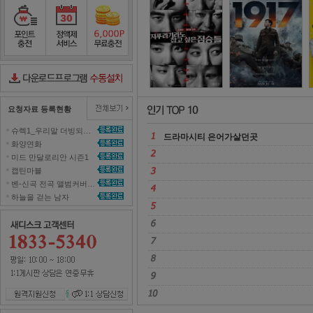
루갈
1
포인트충전
정액제서비스
포인트무료충전
다운로드컨트롤러수동설치
요청자료 등록현황
슈렉1_우리말 더빙되지 않은 영화 올려주세요~ 
드라마시티 은어가살던곳 
화양연화 
미드 만달로리안 시즌1 
캡틴마블 
벤-신곡 전곡 앨범커버곡으로 올려주세효 
하늘을 걷는 남자 
원격지원신청
1대1 상담신청