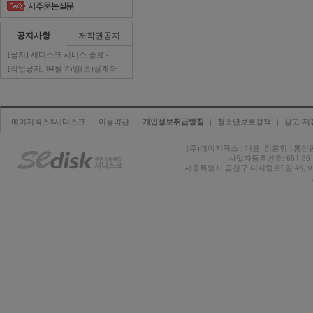
공지사항
저작권공지
[공지] 새디스크 서비스 종료 - 판매자 ..
[작업공지] 04월 25일(토)실계좌이체 ..
에이지웍스&새디스크
| 
이용약관
| 
개인정보취급방침
| 
청소년보호정책
| 
광고·제
(주)에이지웍스 
|
대표: 정훈휘 
|
통신판
사업자등록번호: 684-86-0
서울특별시 금천구 디지털로9길 46, 