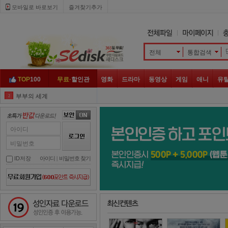
모바일로 바로보기 
즐겨찾기추가
전체
통합검색 
TOP
100
무료·
할인관
영화
드라마
동영상
게임
애니
유
부부의 세계
2
반의반
3
365
4
아이디
하이바이 마마
5
비밀번호
아무도 모른다
6
ID저장
아이디
| 
비밀번호 찾기
반의반
7
사랑은 뷰티풀
8
성인자료 다운로드
메모리스트
9
꽃길만 걸어요
10