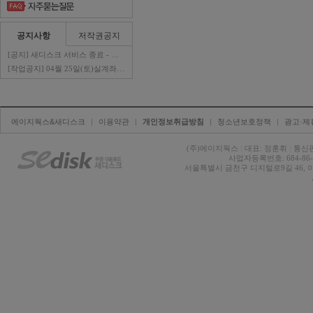
공지사항
저작권공지
[공지] 새디스크 서비스 종료 - 판매자 ..
[작업공지] 04월 25일(토)실계좌이체 ..
에이지웍스&새디스크
| 
이용약관
| 
개인정보취급방침
| 
청소년보호정책
| 
광고·제
(주)에이지웍스 
|
대표: 정훈휘 
|
통신판
사업자등록번호: 684-86-0
서울특별시 금천구 디지털로9길 46, 