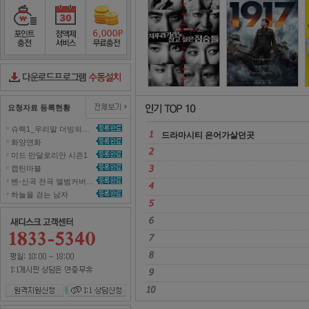
정직한 후보
2
포인트충전
정액제서비스
포인트무료충전
다운로드컨트롤러수동설치
요청자료 등록현황
슈렉1_우리말 더빙되지 않은 영화 올려주세요~ 
드라마시티 은어가살던곳 
화양연화 
미드 만달로리안 시즌1 
캡틴마블 
벤-신곡 전곡 앨범커버곡으로 올려주세효 
하늘을 걷는 남자 
원격지원신청
1대1 상담신청