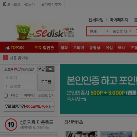
모바일로 바로보기 
즐겨찾기추가
전체
통합검색 
TOP
100
무료·
할인관
영화
드라마
동영상
게임
애니
유
나를 찾아줘
3
엽문
4
클로젯
5
아이디
히트맨
6
비밀번호
나쁜 녀석들
7
ID저장
아이디
| 
비밀번호 찾기
윌스미스
8
좀비
9
성인자료 다운로드
넷플릭스
10
지푸라기
1