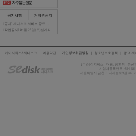
공지사항
저작권공지
[공지] 새디스크 서비스 종료 - 판매자 ..
[작업공지] 04월 25일(토)실계좌이체 ..
에이지웍스&새디스크
| 
이용약관
| 
개인정보취급방침
| 
청소년보호정책
| 
광고·제
(주)에이지웍스 
|
대표: 정훈휘 
|
통신판
사업자등록번호: 684-86-0
서울특별시 금천구 디지털로9길 46, 