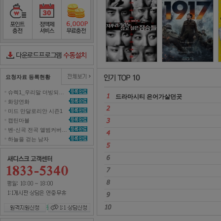
슬기로운 의사생활
2
포인트충전
정액제서비스
포인트무료충전
다운로드컨트롤러수동설치
요청자료 등록현황
슈렉1_우리말 더빙되지 않은 영화 올려주세요~ 
드라마시티 은어가살던곳 
화양연화 
미드 만달로리안 시즌1 
캡틴마블 
벤-신곡 전곡 앨범커버곡으로 올려주세효 
하늘을 걷는 남자 
원격지원신청
1대1 상담신청