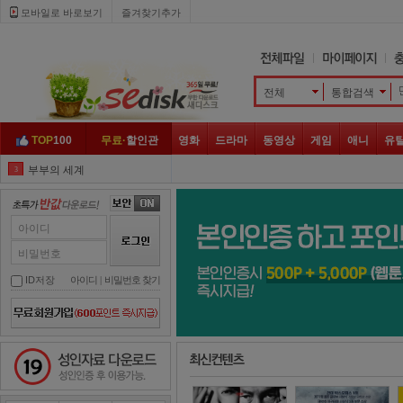
모바일로 바로보기 
즐겨찾기추가
전체
통합검색 
TOP
100
무료·
할인관
영화
드라마
동영상
게임
애니
유
부부의 세계
3
메모리스트
4
루갈
5
아이디
365
6
비밀번호
반의반
7
ID저장
아이디
| 
비밀번호 찾기
어서와
8
나쁜사랑
9
성인자료 다운로드
날씨가
10
본 어게인
1