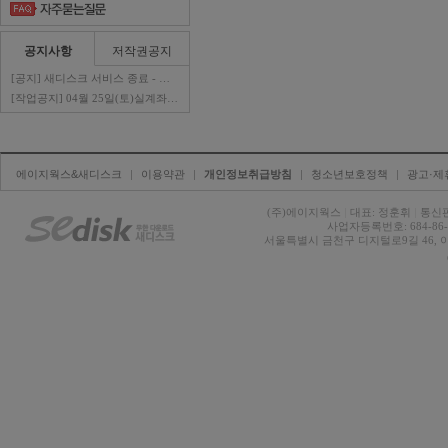
공지사항
저작권공지
[공지] 새디스크 서비스 종료 - 판매자 ..
[작업공지] 04월 25일(토)실계좌이체 ..
에이지웍스&새디스크
| 
이용약관
| 
개인정보취급방침
| 
청소년보호정책
| 
광고·제
(주)에이지웍스 
|
대표: 정훈휘 
|
통신판
사업자등록번호: 684-86-0
서울특별시 금천구 디지털로9길 46, 