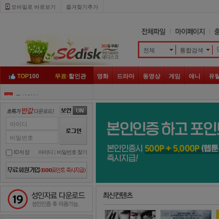
모바일로 바로보기 
즐겨찾기추가
전체
통합검색 
TOP
100
무료·
할인관
영화
드라마
동영상
게임
애니
유
도시어부
3
대탈출
4
그것이 알고 싶다
5
아이디
골목식당
6
비밀번호
하트시그널
7
ID저장
아이디
| 
비밀번호 찾기
아는 형님
8
놀라운 토요일
9
성인자료 다운로드
슈퍼맨이 돌아왔다
10
나 혼자 산다
1