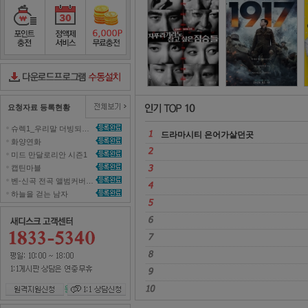
놀면 뭐하니
2
포인트충전
정액제서비스
포인트무료충전
다운로드컨트롤러수동설치
요청자료 등록현황
슈렉1_우리말 더빙되지 않은 영화 올려주세요~ 
드라마시티 은어가살던곳 
화양연화 
미드 만달로리안 시즌1 
캡틴마블 
벤-신곡 전곡 앨범커버곡으로 올려주세효 
하늘을 걷는 남자 
원격지원신청
1대1 상담신청