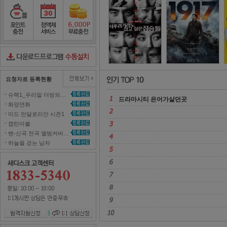
놀면 뭐하니
2
포인트충전
정액제서비스
포인트무료충전
다운로드컨트롤러수동설치
요청자료 등록현황
슈렉1_우리말 더빙되지 않은 영화 올려주세요~ 
드라마시티 은어가살던곳 
화양연화 
미드 만달로리안 시즌1 
캡틴마블 
벤-신곡 전곡 앨범커버곡으로 올려주세효 
하늘을 걷는 남자 
원격지원신청
1대1 상담신청