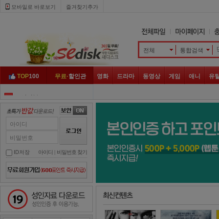
모바일로 바로보기 
즐겨찾기추가
전체
통합검색 
TOP
100
무료·
할인관
영화
드라마
동영상
게임
애니
유
도시어부
3
대탈출
4
그것이 알고 싶다
5
아이디
골목식당
6
비밀번호
하트시그널
7
ID저장
아이디
| 
비밀번호 찾기
아는 형님
8
놀라운 토요일
9
성인자료 다운로드
슈퍼맨이 돌아왔다
10
나 혼자 산다
1