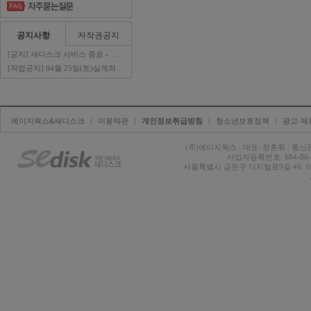
공지사항
저작권공지
[공지] 새디스크 서비스 종료 - 판매자 ..
[작업공지] 04월 25일(토)실계좌이체 ..
에이지웍스&새디스크
| 
이용약관
| 
개인정보취급방침
| 
청소년보호정책
| 
광고·제
(주)에이지웍스 
|
대표: 정훈휘 
|
통신판
사업자등록번호: 684-86-0
서울특별시 금천구 디지털로9길 46, 