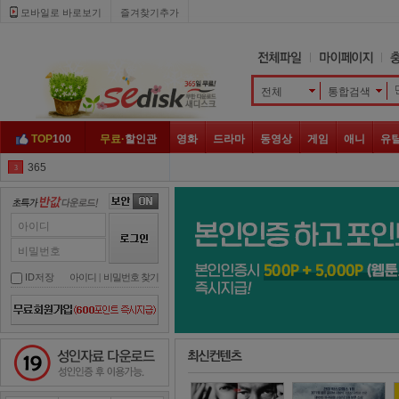
모바일로 바로보기 
즐겨찾기추가
전체
통합검색 
TOP
100
무료·
할인관
영화
드라마
동영상
게임
애니
유
365
3
반의반
4
그남자의 기억법
5
아이디
어서와
6
비밀번호
부부의 세계
7
ID저장
아이디
| 
비밀번호 찾기
루갈
8
하이바이 마마
9
성인자료 다운로드
맛 좀 보실래요
10
메모리스트
1