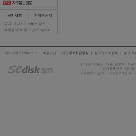
공지사항
저작권공지
[공지] 새디스크 서비스 종료 - 판매자 ..
[작업공지] 04월 25일(토)실계좌이체 ..
에이지웍스&새디스크
| 
이용약관
| 
개인정보취급방침
| 
청소년보호정책
| 
광고·제
(주)에이지웍스 
|
대표: 정훈휘 
|
통신판
사업자등록번호: 684-86-0
서울특별시 금천구 디지털로9길 46, 