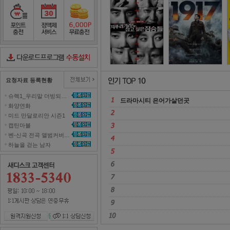
슬기로운 의사생활
2
포인트충전
정액제서비스
포인트무료충전
다운로드컨트롤러수동설치
요청자료 등록현황
슈렉1_우리말 더빙되지 않은 영화 올려주세요~ 
드라마시티 은어가살던곳 
화양연화 
미드 만달로리안 시즌1 
캡틴마블 
벤-신곡 전곡 앨범커버곡으로 올려주세효 
하늘을 걷는 남자 
원격지원신청
1대1 상담신청