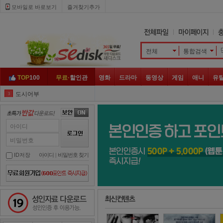
모바일로 바로보기 
즐겨찾기추가
전체
통합검색 
TOP
100
무료·
할인관
영화
드라마
동영상
게임
애니
유
도시어부
3
대탈출
4
그것이 알고 싶다
5
아이디
골목식당
6
비밀번호
하트시그널
7
ID저장
아이디
| 
비밀번호 찾기
아는 형님
8
놀라운 토요일
9
성인자료 다운로드
슈퍼맨이 돌아왔다
10
나 혼자 산다
1