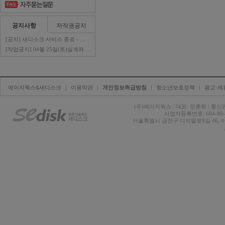
공지사항
저작권공지
[공지] 새디스크 서비스 종료 - 판매자 ..
[작업공지] 04월 25일(토)실계좌이체 ..
에이지웍스&새디스크
| 
이용약관
| 
개인정보취급방침
| 
청소년보호정책
| 
광고·제
(주)에이지웍스 
|
대표: 정훈휘 
|
통신판
사업자등록번호: 684-86-0
서울특별시 금천구 디지털로9길 46, 