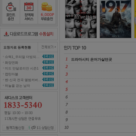
놀면 뭐하니
2
포인트충전
정액제서비스
포인트무료충전
다운로드컨트롤러수동설치
요청자료 등록현황
슈렉1_우리말 더빙되지 않은 영화 올려주세요~ 
드라마시티 은어가살던곳 
화양연화 
미드 만달로리안 시즌1 
캡틴마블 
벤-신곡 전곡 앨범커버곡으로 올려주세효 
하늘을 걷는 남자 
원격지원신청
1대1 상담신청