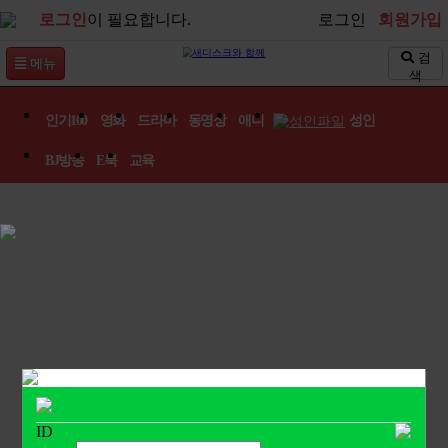
로그인
이 필요합니다.
로그인
회원가입
검
메뉴
색
인기100
.
영화
.
드라마
.
동영상
.
애니
.
성인
.
BJ방송
.
E북
.
교육
.
ID