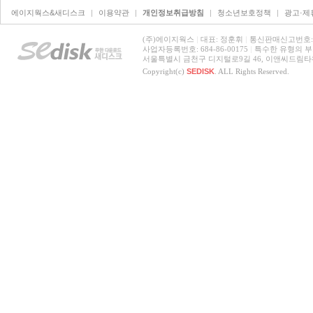
에이지웍스&새디스크
| 
이용약관
| 
개인정보취급방침
| 
청소년보호정책
| 
광고·제
(주)에이지웍스 
|
대표: 정훈휘 
|
통신판매신고번호: 제
사업자등록번호: 684-86-00175 
|
특수한 유형의 부가
서울특별시 금천구 디지털로9길 46, 이앤씨드림타워7
Copyright(c) 
SEDISK
. ALL Rights Reserved.