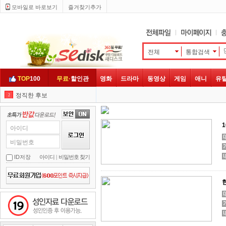
모바일로 바로보기 
즐겨찾기추가
전체
통합검색 
TOP
100
무료·
할인관
영화
드라마
동영상
게임
애니
유
정직한 후보
2
엽문
3
클로젯
4
아이디
나쁜 녀석들
5
비밀번호
히트맨
6
ID저장
아이디
| 
비밀번호 찾기
나를 찾아줘
7
좀비
8
성인자료 다운로드
넷플릭스
9
남산의 부장들
10