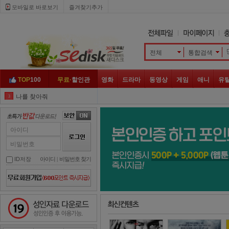
모바일로 바로보기 
즐겨찾기추가
전체
통합검색 
TOP
100
무료·
할인관
영화
드라마
동영상
게임
애니
유
나를 찾아줘
3
엽문
4
나쁜 녀석들
5
아이디
좀비
6
비밀번호
히트맨
7
ID저장
아이디
| 
비밀번호 찾기
윌스미스
8
넷플릭스
9
성인자료 다운로드
백두산
10
지푸라기
1