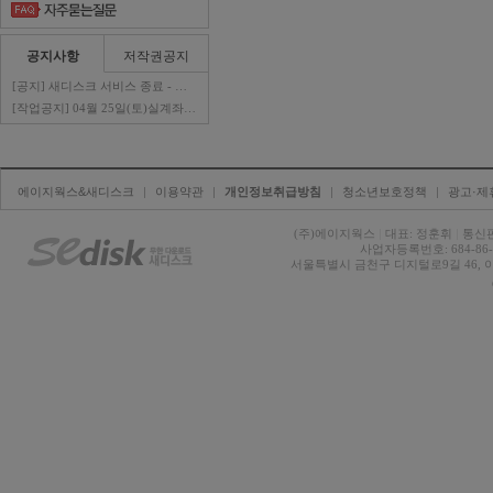
공지사항
저작권공지
[공지] 새디스크 서비스 종료 - 판매자 ..
[작업공지] 04월 25일(토)실계좌이체 ..
에이지웍스&새디스크
| 
이용약관
| 
개인정보취급방침
| 
청소년보호정책
| 
광고·제
(주)에이지웍스 
|
대표: 정훈휘 
|
통신판
사업자등록번호: 684-86-0
서울특별시 금천구 디지털로9길 46, 