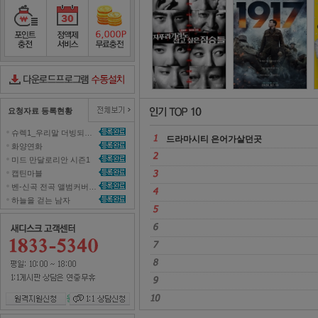
정직한 후보
2
포인트충전
정액제서비스
포인트무료충전
다운로드컨트롤러수동설치
요청자료 등록현황
슈렉1_우리말 더빙되지 않은 영화 올려주세요~ 
드라마시티 은어가살던곳 
화양연화 
미드 만달로리안 시즌1 
캡틴마블 
벤-신곡 전곡 앨범커버곡으로 올려주세효 
하늘을 걷는 남자 
원격지원신청
1대1 상담신청