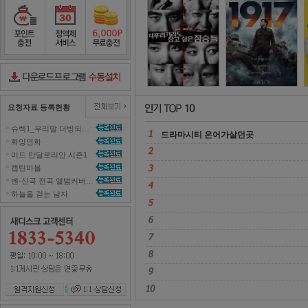
정직한 후보
2
포인트충전
정액제서비스
포인트무료충전
다운로드컨트롤러수동설치
요청자료 등록현황
슈렉1_우리말 더빙되지 않은 영화 올려주세요~ 
드라마시티 은어가살던곳 
화양연화 
미드 만달로리안 시즌1 
캡틴마블 
벤-신곡 전곡 앨범커버곡으로 올려주세효 
하늘을 걷는 남자 
원격지원신청
1대1 상담신청