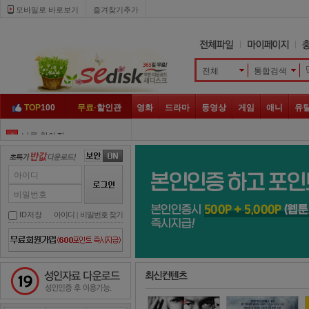
모바일로 바로보기 
즐겨찾기추가
전체
통합검색 
TOP
100
무료·
할인관
영화
드라마
동영상
게임
애니
유
나를 찾아줘
3
엽문
4
클로젯
5
아이디
히트맨
6
비밀번호
나쁜 녀석들
7
ID저장
아이디
| 
비밀번호 찾기
윌스미스
8
좀비
9
성인자료 다운로드
넷플릭스
10
지푸라기
1