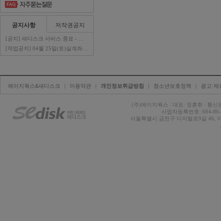
공지사항
저작권공지
[공지] 새디스크 서비스 종료 - 판매자 ..
[작업공지] 04월 25일(토)실계좌이체 ..
에이지웍스&새디스크
| 
이용약관
| 
개인정보취급방침
| 
청소년보호정책
| 
광고·제
(주)에이지웍스 
|
대표: 정훈휘 
|
통신판
사업자등록번호: 684-86-0
서울특별시 금천구 디지털로9길 46, 