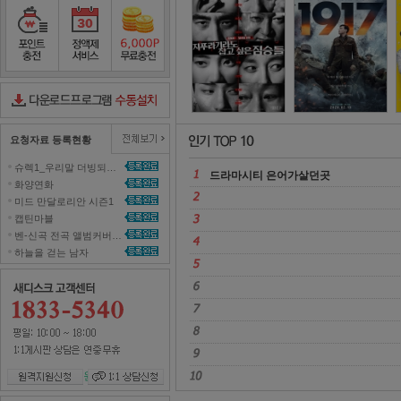
정직한 후보
2
포인트충전
정액제서비스
포인트무료충전
다운로드컨트롤러수동설치
요청자료 등록현황
슈렉1_우리말 더빙되지 않은 영화 올려주세요~ 
드라마시티 은어가살던곳 
화양연화 
미드 만달로리안 시즌1 
캡틴마블 
벤-신곡 전곡 앨범커버곡으로 올려주세효 
하늘을 걷는 남자 
원격지원신청
1대1 상담신청