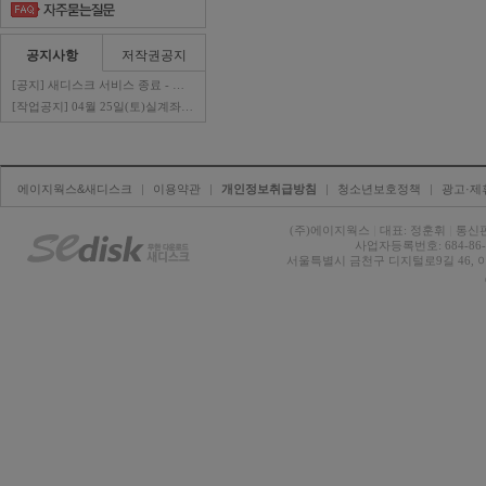
공지사항
저작권공지
[공지] 새디스크 서비스 종료 - 판매자 ..
[작업공지] 04월 25일(토)실계좌이체 ..
에이지웍스&새디스크
| 
이용약관
| 
개인정보취급방침
| 
청소년보호정책
| 
광고·제
(주)에이지웍스 
|
대표: 정훈휘 
|
통신판
사업자등록번호: 684-86-0
서울특별시 금천구 디지털로9길 46, 