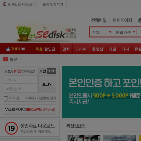
모바일로 바로보기 
즐겨찾기추가
전체
통합검색 
TOP
100
무료·
할인관
영화
드라마
동영상
게임
애니
유
엽문
3
클로젯
4
나쁜 녀석들
5
아이디
히트맨
6
비밀번호
나를 찾아줘
7
ID저장
아이디
| 
비밀번호 찾기
좀비
8
넷플릭스
9
성인자료 다운로드
남산의 부장들
10
지푸라기
1