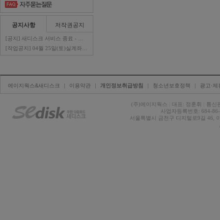
공지사항
저작권공지
[공지] 새디스크 서비스 종료 - 판매자 ..
[작업공지] 04월 25일(토)실계좌이체 ..
에이지웍스&새디스크
| 
이용약관
| 
개인정보취급방침
| 
청소년보호정책
| 
광고·제
(주)에이지웍스 
|
대표: 정훈휘 
|
통신판
사업자등록번호: 684-86-0
서울특별시 금천구 디지털로9길 46, 