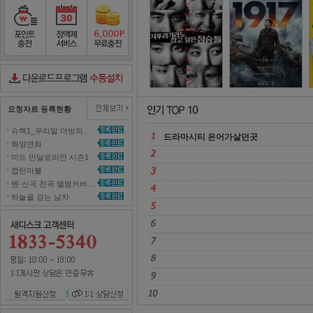
부부의 세계
2
포인트충전
정액제서비스
포인트무료충전
다운로드컨트롤러수동설치
요청자료 등록현황
슈렉1_우리말 더빙되지 않은 영화 올려주세요~ 
드라마시티 은어가살던곳 
화양연화 
미드 만달로리안 시즌1 
캡틴마블 
벤-신곡 전곡 앨범커버곡으로 올려주세효 
하늘을 걷는 남자 
원격지원신청
1대1 상담신청