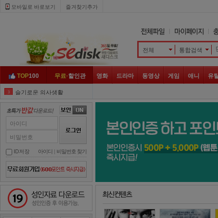
모바일로 바로보기 
즐겨찾기추가
전체
통합검색 
TOP
100
무료·
할인관
영화
드라마
동영상
게임
애니
유
슬기로운 의사생활
3
루갈
4
그남자의 기억법
5
아이디
메모리스트
6
비밀번호
365
7
ID저장
아이디
| 
비밀번호 찾기
반의반
8
어서와
9
성인자료 다운로드
맛 좀 보실래요
10
더 킹
1