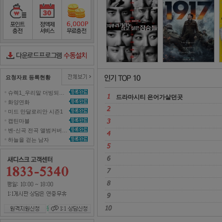
정직한 후보
2
포인트충전
정액제서비스
포인트무료충전
다운로드컨트롤러수동설치
요청자료 등록현황
슈렉1_우리말 더빙되지 않은 영화 올려주세요~ 
드라마시티 은어가살던곳 
화양연화 
미드 만달로리안 시즌1 
캡틴마블 
벤-신곡 전곡 앨범커버곡으로 올려주세효 
하늘을 걷는 남자 
원격지원신청
1대1 상담신청