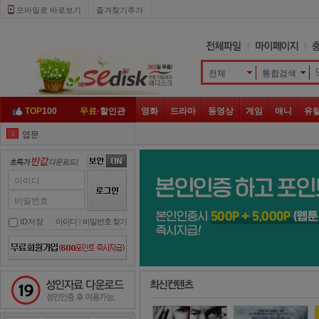
모바일로 바로보기 
즐겨찾기추가
전체
통합검색 
TOP
100
무료·
할인관
영화
드라마
동영상
게임
애니
유
엽문
3
클로젯
4
나쁜 녀석들
5
아이디
히트맨
6
비밀번호
나를 찾아줘
7
ID저장
아이디
| 
비밀번호 찾기
좀비
8
넷플릭스
9
성인자료 다운로드
남산의 부장들
10
지푸라기
1