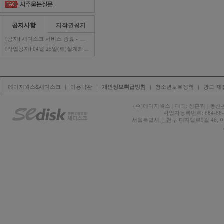
공지사항
저작권공지
[공지] 새디스크 서비스 종료 - 판매자 ..
[작업공지] 04월 25일(토)실계좌이체 ..
에이지웍스&새디스크
| 
이용약관
| 
개인정보취급방침
| 
청소년보호정책
| 
광고·제
(주)에이지웍스 
|
대표: 정훈휘 
|
통신판
사업자등록번호: 684-86-0
서울특별시 금천구 디지털로9길 46, 