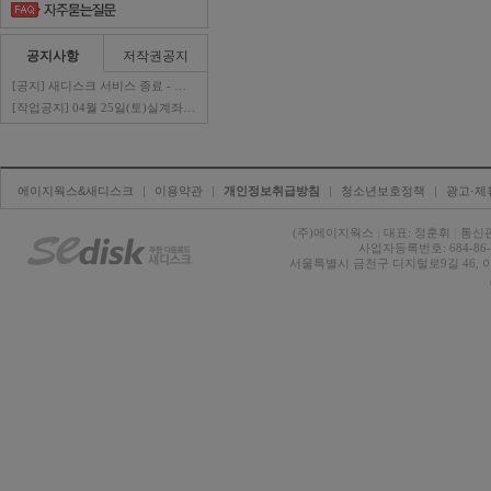
공지사항
저작권공지
[공지] 새디스크 서비스 종료 - 판매자 ..
[작업공지] 04월 25일(토)실계좌이체 ..
에이지웍스&새디스크
| 
이용약관
| 
개인정보취급방침
| 
청소년보호정책
| 
광고·제
(주)에이지웍스 
|
대표: 정훈휘 
|
통신판
사업자등록번호: 684-86-0
서울특별시 금천구 디지털로9길 46, 