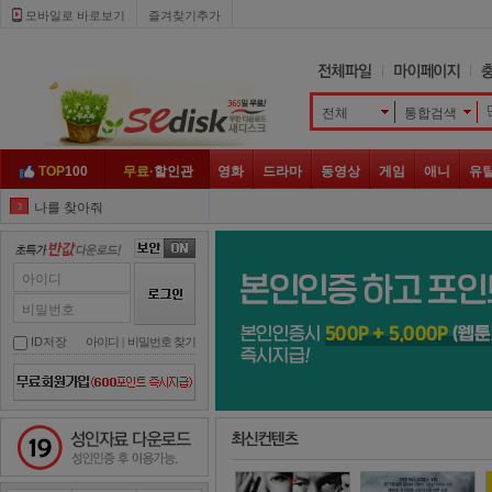
모바일로 바로보기 
즐겨찾기추가
전체
통합검색 
TOP
100
무료·
할인관
영화
드라마
동영상
게임
애니
유
나를 찾아줘
3
엽문
4
클로젯
5
아이디
히트맨
6
비밀번호
나쁜 녀석들
7
ID저장
아이디
| 
비밀번호 찾기
윌스미스
8
좀비
9
성인자료 다운로드
넷플릭스
10
지푸라기
1