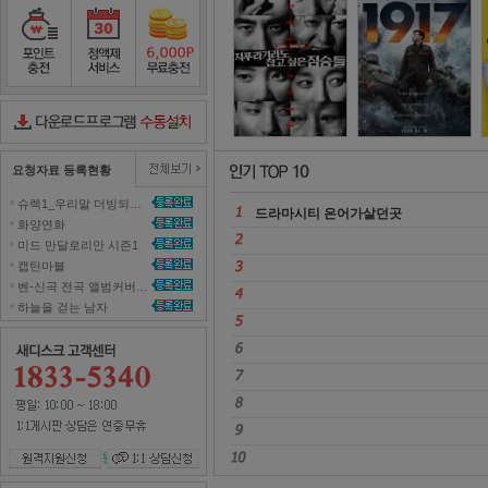
정직한 후보
2
포인트충전
정액제서비스
포인트무료충전
다운로드컨트롤러수동설치
요청자료 등록현황
슈렉1_우리말 더빙되지 않은 영화 올려주세요~ 
드라마시티 은어가살던곳 
화양연화 
미드 만달로리안 시즌1 
캡틴마블 
벤-신곡 전곡 앨범커버곡으로 올려주세효 
하늘을 걷는 남자 
원격지원신청
1대1 상담신청