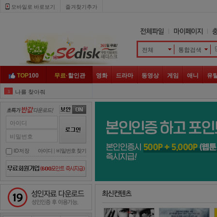
모바일로 바로보기 
즐겨찾기추가
전체
통합검색 
TOP
100
무료·
할인관
영화
드라마
동영상
게임
애니
유
나를 찾아줘
3
엽문
4
클로젯
5
아이디
히트맨
6
비밀번호
나쁜 녀석들
7
ID저장
아이디
| 
비밀번호 찾기
윌스미스
8
좀비
9
성인자료 다운로드
넷플릭스
10
지푸라기
1