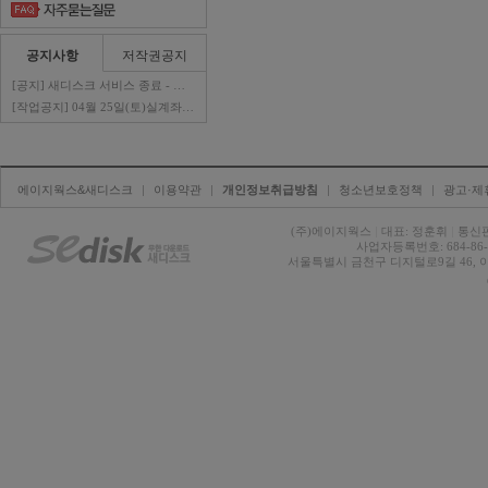
공지사항
저작권공지
[공지] 새디스크 서비스 종료 - 판매자 ..
[작업공지] 04월 25일(토)실계좌이체 ..
에이지웍스&새디스크
| 
이용약관
| 
개인정보취급방침
| 
청소년보호정책
| 
광고·제
(주)에이지웍스 
|
대표: 정훈휘 
|
통신판
사업자등록번호: 684-86-0
서울특별시 금천구 디지털로9길 46, 