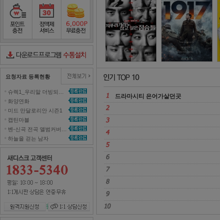
정직한 후보
2
포인트충전
정액제서비스
포인트무료충전
다운로드컨트롤러수동설치
요청자료 등록현황
슈렉1_우리말 더빙되지 않은 영화 올려주세요~ 
드라마시티 은어가살던곳 
화양연화 
미드 만달로리안 시즌1 
캡틴마블 
벤-신곡 전곡 앨범커버곡으로 올려주세효 
하늘을 걷는 남자 
원격지원신청
1대1 상담신청