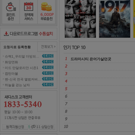
놀면 뭐하니
2
포인트충전
정액제서비스
포인트무료충전
다운로드컨트롤러수동설치
요청자료 등록현황
슈렉1_우리말 더빙되지 않은 영화 올려주세요~ 
드라마시티 은어가살던곳 
화양연화 
미드 만달로리안 시즌1 
캡틴마블 
벤-신곡 전곡 앨범커버곡으로 올려주세효 
하늘을 걷는 남자 
원격지원신청
1대1 상담신청