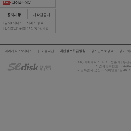
공지사항
저작권공지
[공지] 새디스크 서비스 종료 - 판매자 ..
[작업공지] 04월 25일(토)실계좌이체 ..
에이지웍스&새디스크
| 
이용약관
| 
개인정보취급방침
| 
청소년보호정책
| 
광고·제
(주)에이지웍스 
|
대표: 정훈휘 
|
통신판
사업자등록번호: 684-86-0
서울특별시 금천구 디지털로9길 46, 