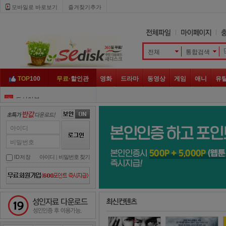
모바일로 바로보기 
즐겨찾기추가
전체
통합검색 
TOP
100
무료·
할인관
영화
드라마
동영상
게임
애니
유
도시어부
3
대탈출
4
그것이 알고 싶다
5
아이디
골목식당
6
비밀번호
하트시그널
7
ID저장
아이디
| 
비밀번호 찾기
아는 형님
8
놀라운 토요일
9
성인자료 다운로드
슈퍼맨이 돌아왔다
10
나 혼자 산다
1