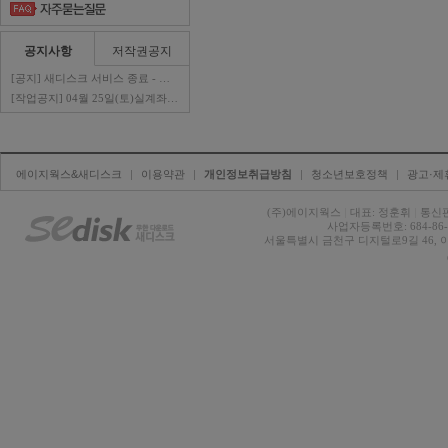
공지사항
저작권공지
[공지] 새디스크 서비스 종료 - 판매자 ..
[작업공지] 04월 25일(토)실계좌이체 ..
에이지웍스&새디스크
| 
이용약관
| 
개인정보취급방침
| 
청소년보호정책
| 
광고·제
(주)에이지웍스 
|
대표: 정훈휘 
|
통신판
사업자등록번호: 684-86-0
서울특별시 금천구 디지털로9길 46, 