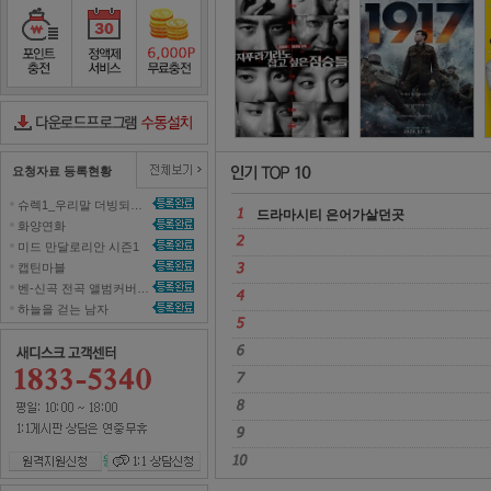
그것이 알고 싶다
2
포인트충전
정액제서비스
포인트무료충전
다운로드컨트롤러수동설치
요청자료 등록현황
슈렉1_우리말 더빙되지 않은 영화 올려주세요~ 
드라마시티 은어가살던곳 
화양연화 
미드 만달로리안 시즌1 
캡틴마블 
벤-신곡 전곡 앨범커버곡으로 올려주세효 
하늘을 걷는 남자 
원격지원신청
1대1 상담신청