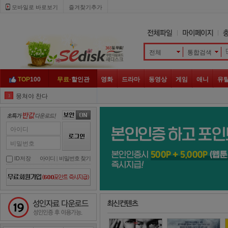
모바일로 바로보기 
즐겨찾기추가
전체
통합검색 
TOP
100
무료·
할인관
영화
드라마
동영상
게임
애니
유
뭉쳐야 찬다
3
아는 형님
4
복면가왕
5
아이디
정글의 법칙
6
비밀번호
슈퍼맨이 돌아왔다
7
ID저장
아이디
| 
비밀번호 찾기
놀면 뭐하니
8
대탈출
9
성인자료 다운로드
미운
10
런닝맨
1