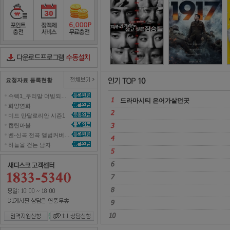
뭉쳐야 찬다
2
포인트충전
정액제서비스
포인트무료충전
다운로드컨트롤러수동설치
요청자료 등록현황
슈렉1_우리말 더빙되지 않은 영화 올려주세요~ 
드라마시티 은어가살던곳 
화양연화 
미드 만달로리안 시즌1 
캡틴마블 
벤-신곡 전곡 앨범커버곡으로 올려주세효 
하늘을 걷는 남자 
원격지원신청
1대1 상담신청