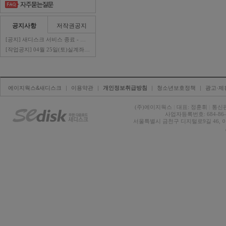
공지사항
저작권공지
[공지] 새디스크 서비스 종료 - 판매자 ..
[작업공지] 04월 25일(토)실계좌이체 ..
에이지웍스&새디스크
| 
이용약관
| 
개인정보취급방침
| 
청소년보호정책
| 
광고·제
(주)에이지웍스 
|
대표: 정훈휘 
|
통신판
사업자등록번호: 684-86-0
서울특별시 금천구 디지털로9길 46, 