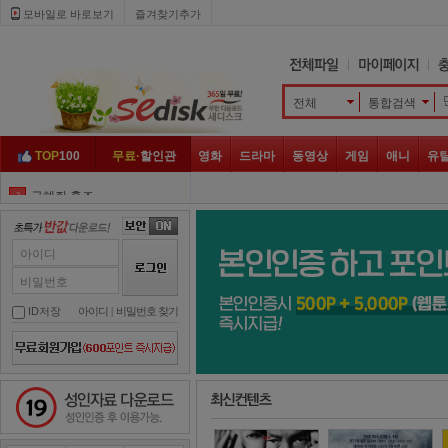
모바일로 바로보기 
즐겨찾기추가
전체
통합검색 
TOP
100
무료·
할인관
영화
드라마
동영상
게임
애니
유
구해줘 홈즈
3
미운
4
그것이 알고 싶다
5
아이디
런닝맨
6
비밀번호
개는 훌륭하다
7
ID저장
아이디
| 
비밀번호 찾기
1박 2일
8
아는 형님
9
성인자료 다운로드
놀면 뭐하니
10
대탈출
1