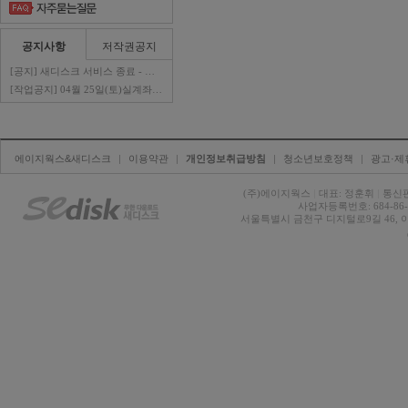
공지사항
저작권공지
[공지] 새디스크 서비스 종료 - 판매자 ..
[작업공지] 04월 25일(토)실계좌이체 ..
에이지웍스&새디스크
| 
이용약관
| 
개인정보취급방침
| 
청소년보호정책
| 
광고·제
(주)에이지웍스 
|
대표: 정훈휘 
|
통신판
사업자등록번호: 684-86-0
서울특별시 금천구 디지털로9길 46, 