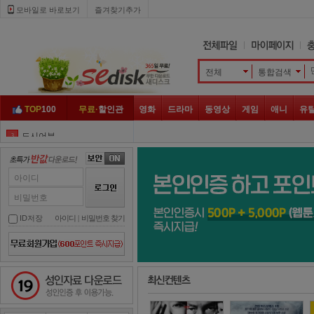
모바일로 바로보기 
즐겨찾기추가
전체
통합검색 
TOP
100
무료·
할인관
영화
드라마
동영상
게임
애니
유
도시어부
3
대탈출
4
그것이 알고 싶다
5
아이디
골목식당
6
비밀번호
하트시그널
7
ID저장
아이디
| 
비밀번호 찾기
아는 형님
8
놀라운 토요일
9
성인자료 다운로드
슈퍼맨이 돌아왔다
10
나 혼자 산다
1