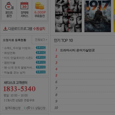
놀면 뭐하니
2
포인트충전
정액제서비스
포인트무료충전
다운로드컨트롤러수동설치
요청자료 등록현황
슈렉1_우리말 더빙되지 않은 영화 올려주세요~ 
드라마시티 은어가살던곳 
화양연화 
미드 만달로리안 시즌1 
캡틴마블 
벤-신곡 전곡 앨범커버곡으로 올려주세효 
하늘을 걷는 남자 
원격지원신청
1대1 상담신청