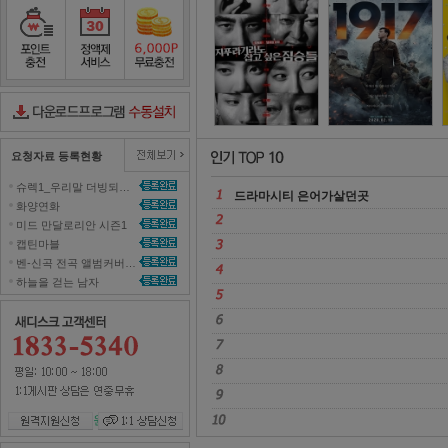
그것이 알고 싶다
2
포인트충전
정액제서비스
포인트무료충전
다운로드컨트롤러수동설치
요청자료 등록현황
슈렉1_우리말 더빙되지 않은 영화 올려주세요~ 
드라마시티 은어가살던곳 
화양연화 
미드 만달로리안 시즌1 
캡틴마블 
벤-신곡 전곡 앨범커버곡으로 올려주세효 
하늘을 걷는 남자 
원격지원신청
1대1 상담신청