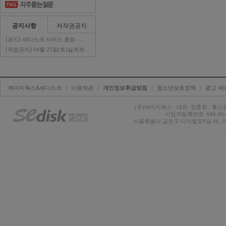
공지사항
저작권공지
[공지] 새디스크 서비스 종료 - 판매자 ..
[작업공지] 04월 25일(토)실계좌이체 ..
에이지웍스&새디스크
| 
이용약관
| 
개인정보취급방침
| 
청소년보호정책
| 
광고·제
(주)에이지웍스 
|
대표: 정훈휘 
|
통신판
사업자등록번호: 684-86-0
서울특별시 금천구 디지털로9길 46, 