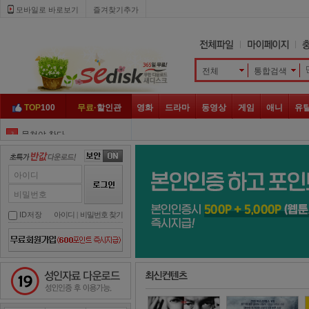
모바일로 바로보기 
즐겨찾기추가
전체
통합검색 
TOP
100
무료·
할인관
영화
드라마
동영상
게임
애니
유
뭉쳐야 찬다
3
아는 형님
4
복면가왕
5
아이디
정글의 법칙
6
비밀번호
슈퍼맨이 돌아왔다
7
ID저장
아이디
| 
비밀번호 찾기
놀면 뭐하니
8
대탈출
9
성인자료 다운로드
미운
10
런닝맨
1