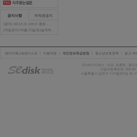
공지사항
저작권공지
[공지] 새디스크 서비스 종료 - 판매자 ..
[작업공지] 04월 25일(토)실계좌이체 ..
에이지웍스&새디스크
| 
이용약관
| 
개인정보취급방침
| 
청소년보호정책
| 
광고·제
(주)에이지웍스 
|
대표: 정훈휘 
|
통신판
사업자등록번호: 684-86-0
서울특별시 금천구 디지털로9길 46, 