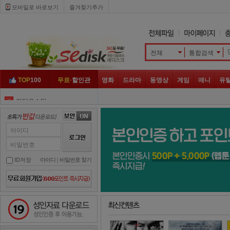
모바일로 바로보기 
즐겨찾기추가
전체
통합검색 
TOP
100
무료·
할인관
영화
드라마
동영상
게임
애니
유
라디오스타
3
런닝맨
4
골목식당
5
아이디
놀면 뭐하니
6
비밀번호
하트시그널
7
ID저장
아이디
| 
비밀번호 찾기
아는 형님
8
맛남의 광장
9
성인자료 다운로드
뭉쳐야 찬다
10
해피투게더
1