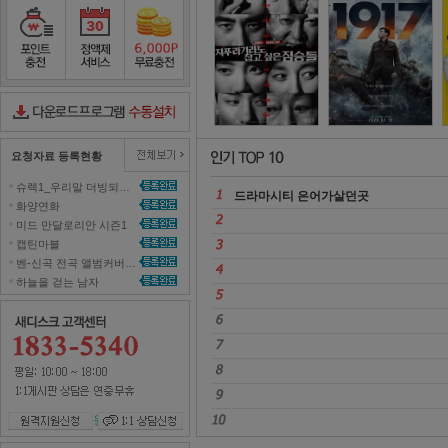
도시어부
2
포인트충전
정액제서비스
포인트무료충전
다운로드컨트롤러수동설치
요청자료 등록현황
슈렉1_우리말 더빙되지 않은 영화 올려주세요~ 
드라마시티 은어가살던곳 
화양연화 
미드 만달로리안 시즌1 
캡틴마블 
벤-신곡 전곡 앨범커버곡으로 올려주세효 
하늘을 걷는 남자 
원격지원신청
1대1 상담신청